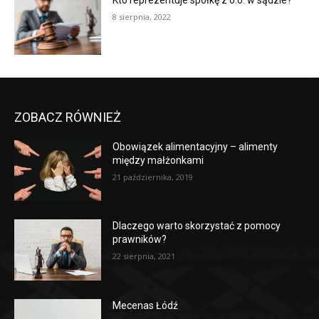
Kto reprezentuje spółkę z o.o. w sądzie?
8 sierpnia, 2022
ZOBACZ RÓWNIEŻ
Obowiązek alimentacyjny – alimenty
między małżonkami
21 października, 2019
Dlaczego warto skorzystać z pomocy
prawników?
22 sierpnia, 2021
Mecenas Łódź