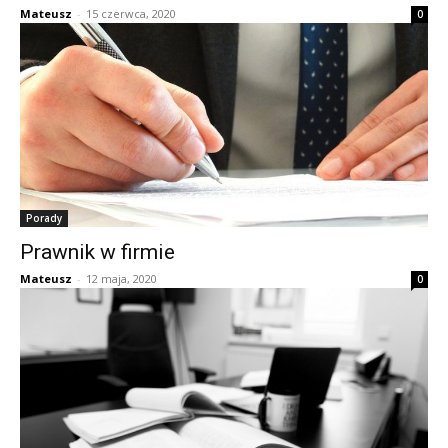
Mateusz
-
15 czerwca, 2020
0
Porady
Prawnik w firmie
Mateusz
-
12 maja, 2020
0