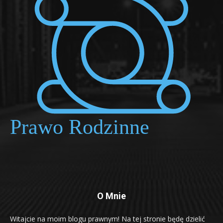
O Mnie
Witajcie na moim blogu prawnym! Na tej stronie będę dzielić