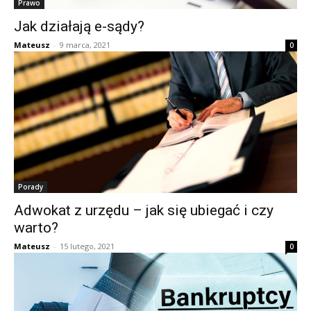
Prawo
Jak działają e-sądy?
Mateusz
-
9 marca, 2021
0
Porady
Adwokat z urzędu – jak się ubiegać i czy
warto?
Mateusz
-
15 lutego, 2021
0