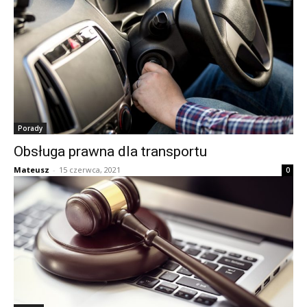
Porady
Obsługa prawna dla transportu
Mateusz
-
15 czerwca, 2021
0