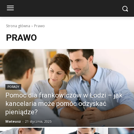
Strona główna
Prawo
PRAWO
PORADY
Pomoc dla frankowiczów w Łodzi – jak
kancelaria może pomóc odzyskać
pieniądze?
Mateusz
-
21 stycznia, 2025