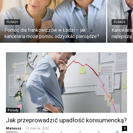
PORADY
PORADY
Pomoc dla frankowiczów w Łodzi – jak
Kancelari
kancelaria może pomóc odzyskać pieniądze?
najlepszą
Porady
Jak przeprowadzić upadłość konsumencką?
Mateusz
-
13 marca, 2022
0