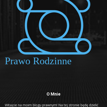
O Mnie
Witajcie na moim blogu prawnym! Na tej stronie będę dzielić