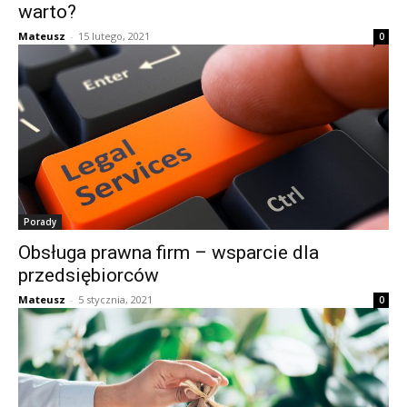
warto?
Mateusz
-
15 lutego, 2021
0
Porady
Obsługa prawna firm – wsparcie dla
przedsiębiorców
Mateusz
-
5 stycznia, 2021
0