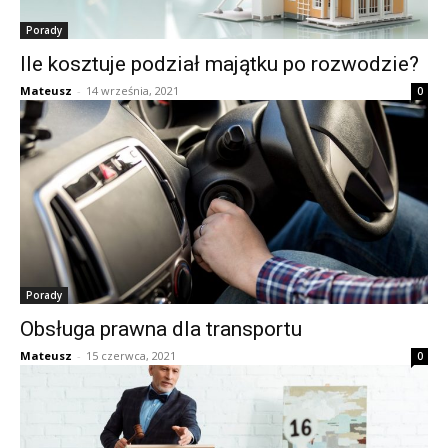
Porady
Ile kosztuje podział majątku po rozwodzie?
Mateusz
-
14 września, 2021
0
Porady
Obsługa prawna dla transportu
Mateusz
-
15 czerwca, 2021
0