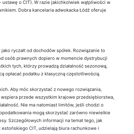
stawę o CIT). W razie jakichkolwiek wątpliwości w
awnikiem. Dobra kancelaria adwokacka Łódź oferuje
 jako ryczałt od dochodów spółek. Rozwiązanie to
od osób prawnych dopiero w momencie dystrybucji
stkich tych, którzy prowadzą działalność sezonową,
cą opłacać podatku z klasyczną częstotliwością.
tkich. Aby móc skorzystać z nowego rozwiązania,
e wspiera przede wszystkim krajowe przedsiębiorstwa,
ałalność. Nie ma natomiast limitów, jeśli chodzi o
y opodatkowania mogą skorzystać zarówno niewielkie
nesy. Szczegółowych informacji na temat tego, jak
 estońskiego CIT, udzielają biura rachunkowe i