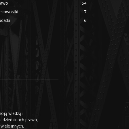
rawo
54
ekawostki
17
datki
6
moją wiedzą i
u dziedzinach prawa,
wiele innych.