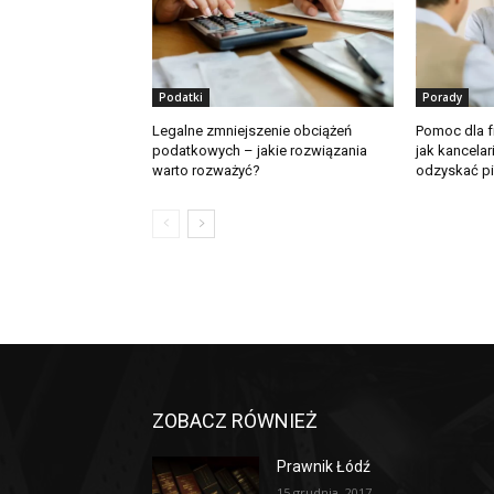
Podatki
Porady
Legalne zmniejszenie obciążeń
Pomoc dla 
podatkowych – jakie rozwiązania
jak kancela
warto rozważyć?
odzyskać p
ZOBACZ RÓWNIEŻ
Prawnik Łódź
15 grudnia, 2017