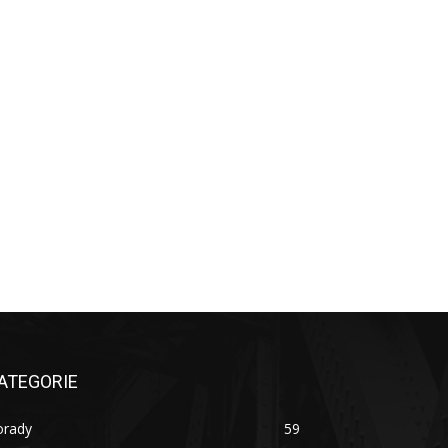
ATEGORIE
orady
59