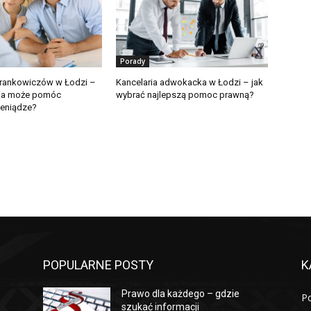
Porady
frankowiczów w Łodzi –
Kancelaria adwokacka w Łodzi – jak
ria może pomóc
wybrać najlepszą pomoc prawną?
ieniądze?
POPULARNE POSTY
K
Prawo dla każdego – gdzie
P
szukać informacji