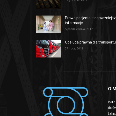
Prawa pacjenta – najważniejs
informacje
5 października, 2017
Obsługa prawna dla transportu
27 lipca, 2018
O M
Wita
dośw
taki