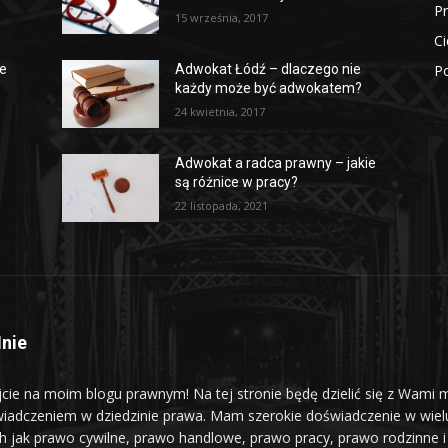
P
15 września, 2017
Ci
Po
ze
Adwokat Łódź – dlaczego nie
każdy może być adwokatem?
24 kwietnia, 2017
Adwokat a radca prawny – jakie
są różnice w pracy?
22 listopada, 2021
nie
jcie na moim blogu prawnym! Na tej stronie będę dzielić się z Wami 
iadczeniem w dziedzinie prawa. Mam szerokie doświadczenie w wiel
ch jak prawo cywilne, prawo handlowe, prawo pracy, prawo rodzinne i 