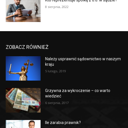
Kto reprezentuje spółkę z o.o. w sądzie?
8 sierpnia, 2022
ZOBACZ RÓWNIEŻ
Należy usprawnić sądownictwo w naszym
kraju
5 lutego, 2019
Grzywna za wykroczenie – co warto
wiedzieć
6 sierpnia, 2017
Ile zarabia prawnik?