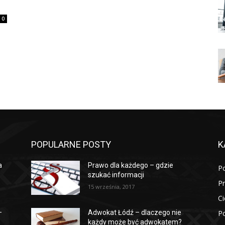
0
POPULARNE POSTY
K
a
Prawo dla każdego – gdzie
P
szukać informacji
P
15 września, 2017
Ci
Po
–
Adwokat Łódź – dlaczego nie
każdy może być adwokatem?