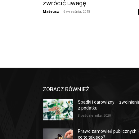
zwrócić uwagę
Mateusz
-
6 września, 2018
ZOBACZ RÓWNIEŻ
Spadki i darowizny – zwolnieni
z podatku
8 października, 2020
Prawo zamówień publicznych 
co to takiego?