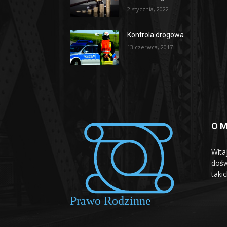
2 stycznia, 2022
Kontrola drogowa
13 czerwca, 2017
O M
Wita
dośw
taki