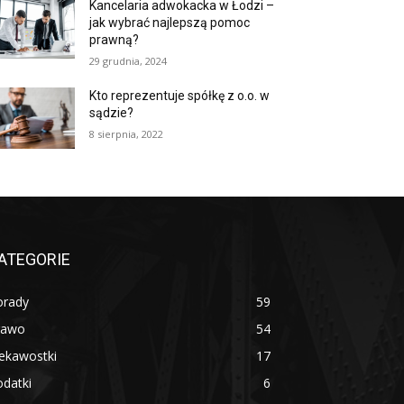
Kancelaria adwokacka w Łodzi –
jak wybrać najlepszą pomoc
prawną?
29 grudnia, 2024
Kto reprezentuje spółkę z o.o. w
sądzie?
8 sierpnia, 2022
ATEGORIE
orady
59
rawo
54
ekawostki
17
datki
6