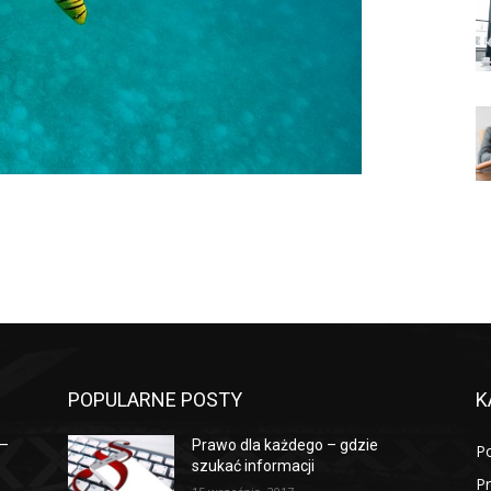
POPULARNE POSTY
K
 –
Prawo dla każdego – gdzie
P
szukać informacji
P