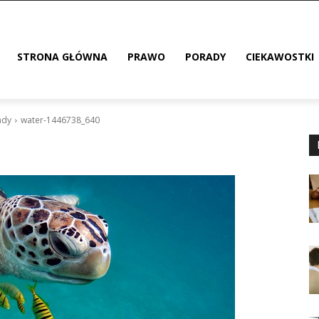
STRONA GŁÓWNA
PRAWO
PORADY
CIEKAWOSTKI
ady
water-1446738_640