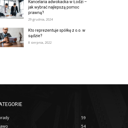
Kancelaria adwokacka w Łodzi –
jak wybrać najlepszą pomoc
prawną?
29 grudnia, 2024
Kto reprezentuje spółkę z o.o. w
sądzie?
8 sierpnia, 2022
ATEGORIE
orady
59
rawo
54