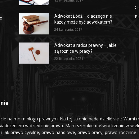
15 września, 2017
Ci
Po
Adwokat Łódź – dlaczego nie
ze
każdy może być adwokatem?
24 kwietnia, 2017
Adwokat a radca prawny – jakie
są różnice w pracy?
22 listopada, 2021
nie
jcie na moim blogu prawnym! Na tej stronie będę dzielić się z Wami 
iadczeniem w dziedzinie prawa. Mam szerokie doświadczenie w wiel
ch jak prawo cywilne, prawo handlowe, prawo pracy, prawo rodzinne i 