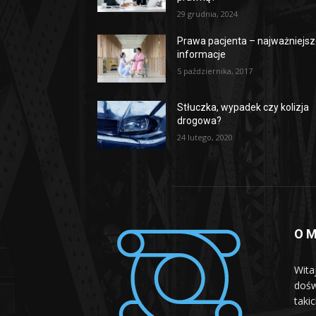
29 grudnia, 2024
Prawa pacjenta – najważniejs
informacje
5 października, 2017
Stłuczka, wypadek czy kolizja
drogowa?
24 lutego, 2020
O M
Wita
dośw
taki