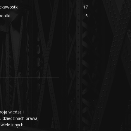
ekawostki
17
datki
6
moją wiedzą i
u dziedzinach prawa,
wiele innych.