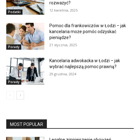
rozważyć?
12 kwietnia, 2025
Podatki
Pomoc dla frankowiczów w Łodzi – jak
kancelaria może pomóc odzyskać
pieniądze?
21 stycznia, 2025
Porady
Kancelaria adwokacka w Łodzi – jak
wybrać najlepszą pomoc prawną?
29 grudnia, 2024
Porady
MOST POPULAR
Legalne zmniejszenie obciążeń