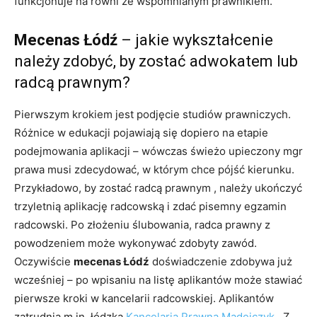
funkcjonuje na równi ze wspomnianym prawnikiem.
Mecenas Łódź
– jakie wykształcenie
należy zdobyć, by zostać adwokatem lub
radcą prawnym?
Pierwszym krokiem jest podjęcie studiów prawniczych.
Różnice w edukacji pojawiają się dopiero na etapie
podejmowania aplikacji – wówczas świeżo upieczony mgr
prawa musi zdecydować, w którym chce pójść kierunku.
Przykładowo, by zostać radcą prawnym , należy ukończyć
trzyletnią aplikację radcowską i zdać pisemny egzamin
radcowski. Po złożeniu ślubowania, radca prawny z
powodzeniem może wykonywać zdobyty zawód.
Oczywiście
mecenas Łódź
doświadczenie zdobywa już
wcześniej – po wpisaniu na listę aplikantów może stawiać
pierwsze kroki w kancelarii radcowskiej. Aplikantów
zatrudnia m.in. łódzka
Kancelaria Prawna Madejczyk
. Z