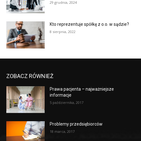
29 grudnia, 2024
Kto reprezentuje spółkę z o.o. w sądzie?
8 sierpnia, 2022
ZOBACZ RÓWNIEŻ
Prawa pacjenta – najważniejsze
informacje
5 października, 2017
Problemy przedsiębiorców
18 marca, 2017