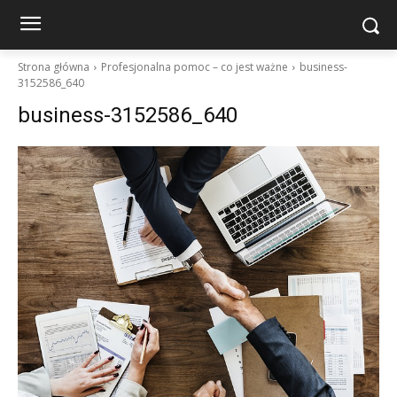
Strona główna
Profesjonalna pomoc – co jest ważne
business-
3152586_640
business-3152586_640