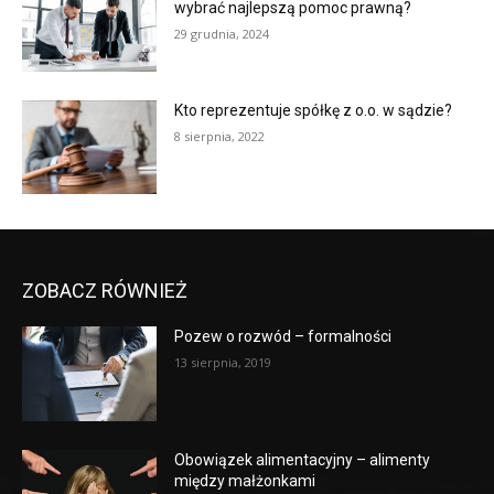
wybrać najlepszą pomoc prawną?
29 grudnia, 2024
Kto reprezentuje spółkę z o.o. w sądzie?
8 sierpnia, 2022
ZOBACZ RÓWNIEŻ
Pozew o rozwód – formalności
13 sierpnia, 2019
Obowiązek alimentacyjny – alimenty
między małżonkami