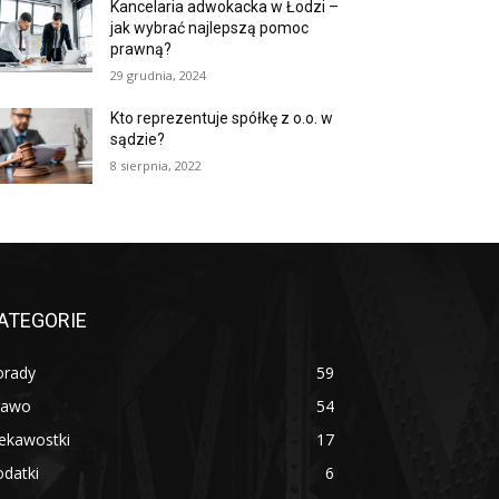
Kancelaria adwokacka w Łodzi –
jak wybrać najlepszą pomoc
prawną?
29 grudnia, 2024
Kto reprezentuje spółkę z o.o. w
sądzie?
8 sierpnia, 2022
ATEGORIE
orady
59
rawo
54
ekawostki
17
datki
6