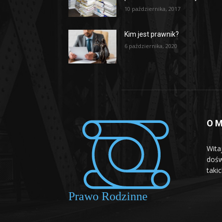
10 października, 2017
Kim jest prawnik?
6 października, 2020
O M
Wita
dośw
taki