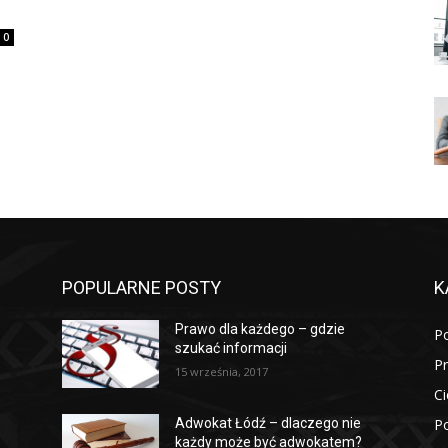
0
POPULARNE POSTY
K
Prawo dla każdego – gdzie
P
szukać informacji
P
15 września, 2017
Ci
Po
Adwokat Łódź – dlaczego nie
każdy może być adwokatem?