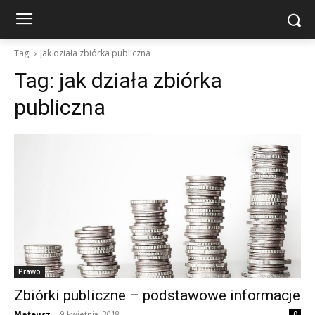
Tagi
Jak działa zbiórka publiczna
Tag:
jak działa zbiórka
publiczna
Prawo
Zbiórki publiczne – podstawowe informacje
Mateusz
-
9 kwietnia, 2018
0