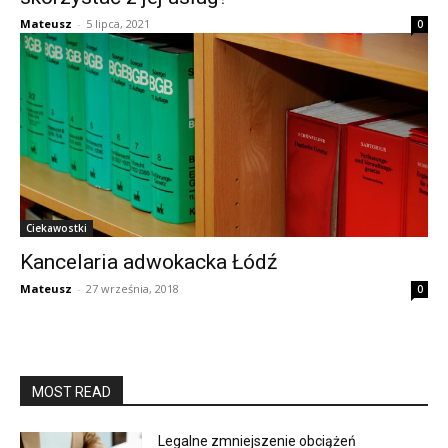
Mateusz
-
5 lipca, 2021
0
Ciekawostki
Kancelaria adwokacka Łódź
Mateusz
-
27 września, 2018
0
MOST READ
Legalne zmniejszenie obciążeń