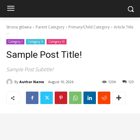
Strona główna
Parent Category
Primary/Child Category
Article Title
...
Category I
Category II
Category III
Sample Post Title!
Sample Post Subtitle!
By
Author Name
August 10, 2026
1234
123