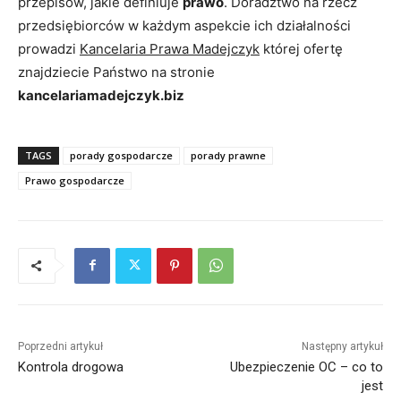
przepisów, jakie definiuje
prawo
. Doradztwo na rzecz
przedsiębiorców w każdym aspekcie ich działalności
prowadzi
Kancelaria Prawa Madejczyk
której ofertę
znajdziecie Państwo na stronie
kancelariamadejczyk.biz
TAGS
porady gospodarcze
porady prawne
Prawo gospodarcze
Poprzedni artykuł
Następny artykuł
Kontrola drogowa
Ubezpieczenie OC – co to
jest