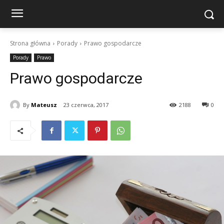
Strona główna
Porady
Prawo gospodarcze
Porady
Prawo
Prawo gospodarcze
By
Mateusz
23 czerwca, 2017
2188
0