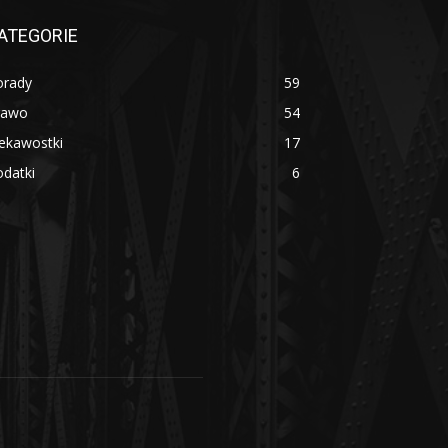
ATEGORIE
orady
59
rawo
54
ekawostki
17
datki
6