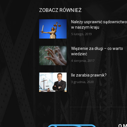
ZOBACZ RÓWNIEŻ
Należy usprawnić sądownictw
w naszym kraju
5 lutego, 2019
Więzienie za długi – co warto
wiedzieć
4 sierpnia, 2017
Ile zarabia prawnik?
3 grudnia, 2020
O M