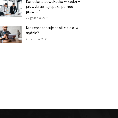
Kancelaria adwokacka w Łodzi –
jak wybrać najlepszą pomoc
prawną?
29 grudnia, 2024
Kto reprezentuje spółkę z o.o. w
sądzie?
8 sierpnia, 2022