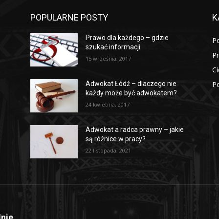
POPULARNE POSTY
K
o
Prawo dla każdego – gdzie
P
szukać informacji
P
15 września, 2017
Ci
Po
Adwokat Łódź – dlaczego nie
każdy może być adwokatem?
24 kwietnia, 2017
Adwokat a radca prawny – jakie
są różnice w pracy?
22 listopada, 2021
nie