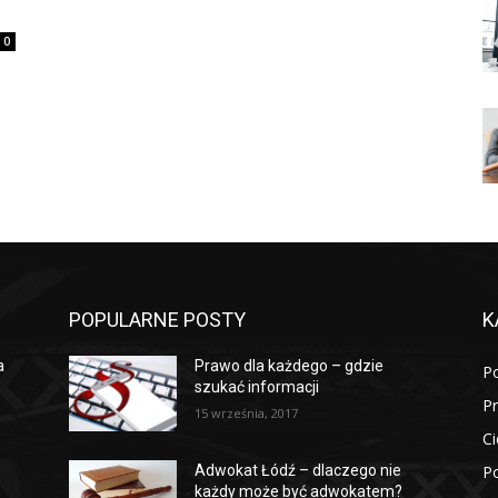
0
POPULARNE POSTY
K
a
Prawo dla każdego – gdzie
P
szukać informacji
P
15 września, 2017
Ci
Po
Adwokat Łódź – dlaczego nie
każdy może być adwokatem?