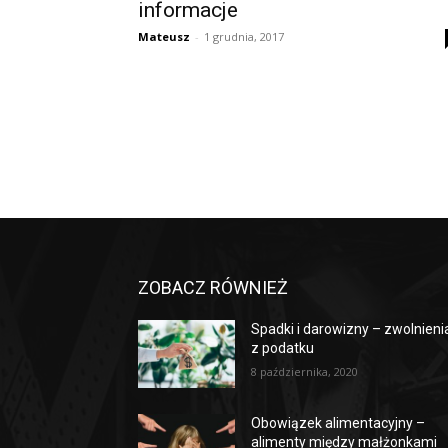
informacje
Mateusz
-
1 grudnia, 2017
ZOBACZ RÓWNIEŻ
Spadki i darowizny – zwolnieni
z podatku
8 października, 2020
Obowiązek alimentacyjny –
alimenty między małżonkami