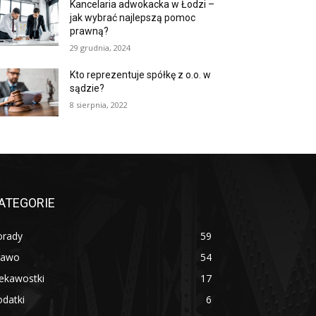
Kancelaria adwokacka w Łodzi –
jak wybrać najlepszą pomoc
prawną?
29 grudnia, 2024
Kto reprezentuje spółkę z o.o. w
sądzie?
8 sierpnia, 2022
ATEGORIE
orady
59
rawo
54
ekawostki
17
datki
6