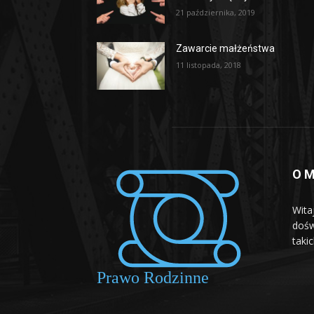
21 października, 2019
Zawarcie małżeństwa
11 listopada, 2018
O M
Wita
dośw
taki