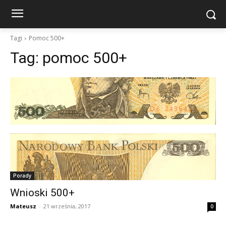
Tagi
Pomoc 500+
Tag:
pomoc 500+
Porady
Wnioski 500+
Mateusz
-
21 września, 2017
0