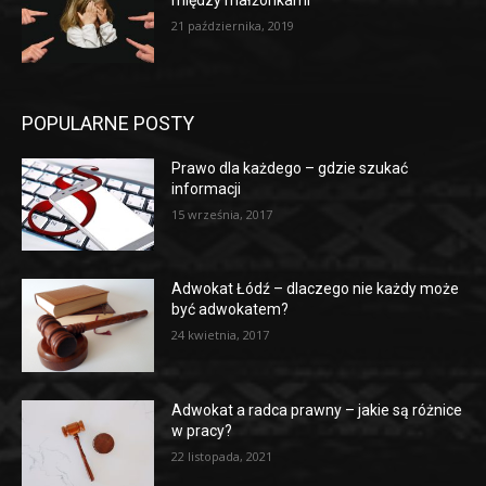
między małżonkami
21 października, 2019
POPULARNE POSTY
Prawo dla każdego – gdzie szukać
informacji
15 września, 2017
Adwokat Łódź – dlaczego nie każdy może
być adwokatem?
24 kwietnia, 2017
Adwokat a radca prawny – jakie są różnice
w pracy?
22 listopada, 2021