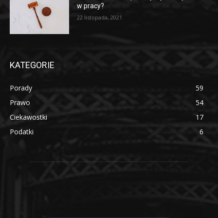
w pracy?
22 listopada, 2021
KATEGORIE
Porady
59
Prawo
54
Ciekawostki
17
Podatki
6