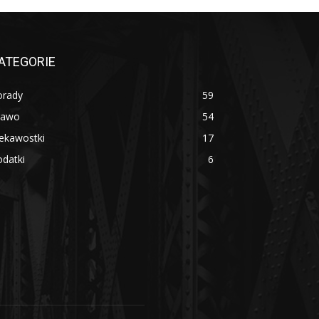
ATEGORIE
orady
59
rawo
54
ekawostki
17
datki
6