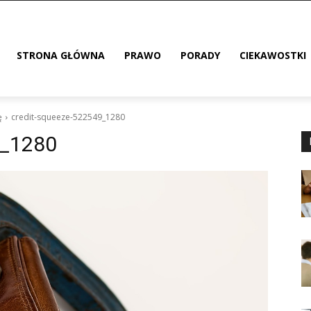
STRONA GŁÓWNA
PRAWO
PORADY
CIEKAWOSTKI
ę
credit-squeeze-522549_1280
9_1280