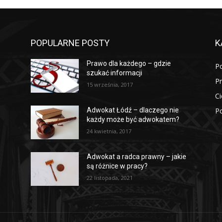
POPULARNE POSTY
K
Prawo dla każdego – gdzie
P
szukać informacji
P
15 września, 2017
Ci
Po
Adwokat Łódź – dlaczego nie
każdy może być adwokatem?
24 kwietnia, 2017
Adwokat a radca prawny – jakie
są różnice w pracy?
22 listopada, 2021