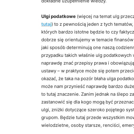
dokładne uzupełnienie wiedzy.
Ulgi podatkowe
(więcej na temat ulg przecz
tutaj
) to z pewnością jeden z tych tematów,
których bardzo istotne będzie to czy faktyc
dobrze się orientujemy w temacie finansów 
jaki sposób determinują one naszą codzien
przypadku takich właśnie ulg podatkowych 
naprawdę znać przepisy prawa i obowiązuj
ustawy – w praktyce może się potem przeci
okazać, że taka na pozór błaha ulga podatk
może nam przynieść naprawdę bardzo duże z
to tutaj znaczenie. Zanim jednak na ślepo 
zastanowić się dla kogo mogą być przeznac
ulgi, zniżki dotyczące szeroko pojętego s
grupom. Będzie tutaj przede wszystkim mow
wielodzietne, osoby starsze, renciści, eme