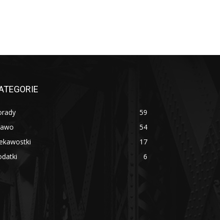
ATEGORIE
orady
59
rawo
54
ekawostki
17
datki
6