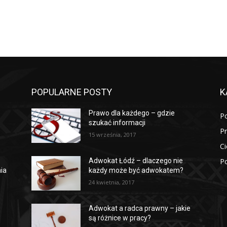
POPULARNE POSTY
K
Prawo dla każdego – gdzie
P
szukać informacji
P
15 września, 2017
Ci
Po
ń
Adwokat Łódź – dlaczego nie
ia
każdy może być adwokatem?
24 kwietnia, 2017
Adwokat a radca prawny – jakie
są różnice w pracy?