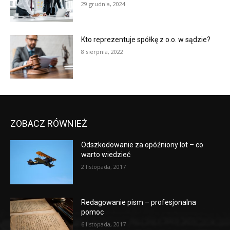
29 grudnia, 2024
Kto reprezentuje spółkę z o.o. w sądzie?
8 sierpnia, 2022
ZOBACZ RÓWNIEŻ
Odszkodowanie za opóźniony lot – co
warto wiedzieć
2 listopada, 2017
Redagowanie pism – profesjonalna
pomoc
6 listopada, 2017