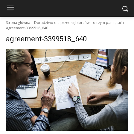
Strona główna
Doradztwo dla przedsiębiorców – o czym pamiętać
agreement-3399518_640
agreement-3399518_640