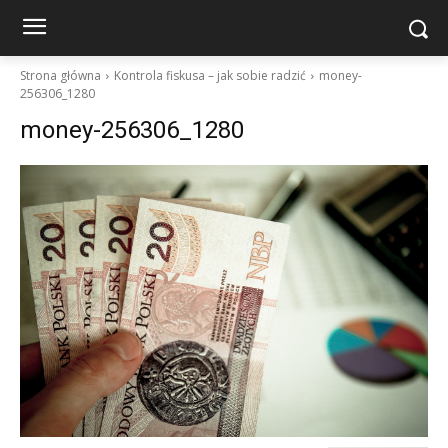
Strona główna
Kontrola fiskusa – jak sobie radzić
money-
256306_1280
money-256306_1280