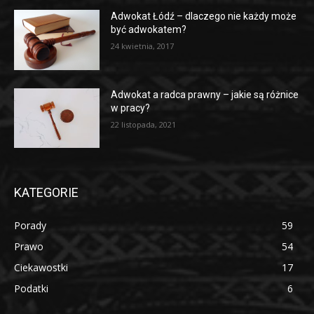
Adwokat Łódź – dlaczego nie każdy może
być adwokatem?
24 kwietnia, 2017
Adwokat a radca prawny – jakie są różnice
w pracy?
22 listopada, 2021
KATEGORIE
Porady
59
Prawo
54
Ciekawostki
17
Podatki
6