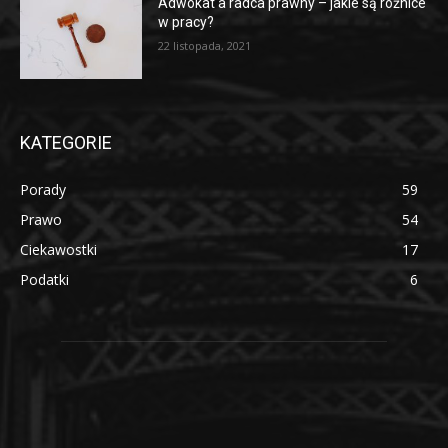
Adwokat a radca prawny – jakie są różnice
w pracy?
22 listopada, 2021
KATEGORIE
Porady
59
Prawo
54
Ciekawostki
17
Podatki
6