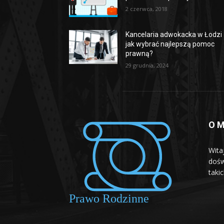
2 czerwca, 2018
Kancelaria adwokacka w Łodzi
jak wybrać najlepszą pomoc
prawną?
29 grudnia, 2024
O M
Wita
dośw
taki