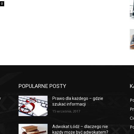
0
POPULARNE POSTY
K
w
Prawo dla każdego – gdzie
P
szukać informacji
P
15 września, 2017
Ci
Po
Adwokat Łódź – dlaczego nie
każdy może być adwokatem?