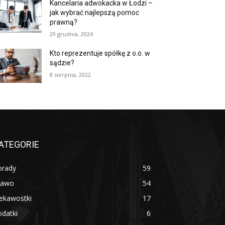
Kancelaria adwokacka w Łodzi –
jak wybrać najlepszą pomoc
prawną?
29 grudnia, 2024
Kto reprezentuje spółkę z o.o. w
sądzie?
8 sierpnia, 2022
ATEGORIE
orady
59
rawo
54
ekawostki
17
datki
6