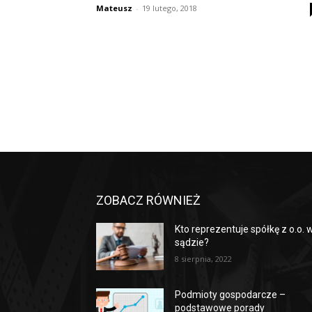
Mateusz
-
19 lutego, 2018
ZOBACZ RÓWNIEŻ
Kto reprezentuje spółkę z o.o. 
sądzie?
8 sierpnia, 2022
Podmioty gospodarcze –
podstawowe porady