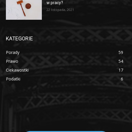
w pracy?
22 listopada, 2021
KATEGORIE
Porady
59
Prawo
54
Ciekawostki
17
Podatki
6