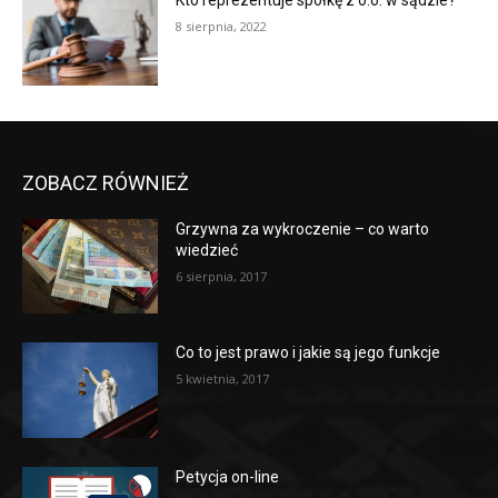
Kto reprezentuje spółkę z o.o. w sądzie?
8 sierpnia, 2022
ZOBACZ RÓWNIEŻ
Grzywna za wykroczenie – co warto
wiedzieć
6 sierpnia, 2017
Co to jest prawo i jakie są jego funkcje
5 kwietnia, 2017
Petycja on-line