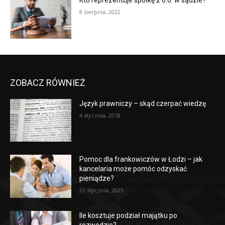
Kto reprezentuje spółkę z o.o. w sądzie?
8 sierpnia, 2022
ZOBACZ RÓWNIEŻ
Język prawniczy – skąd czerpać wiedzę
4 stycznia, 2018
Pomoc dla frankowiczów w Łodzi – jak
kancelaria może pomóc odzyskać
pieniądze?
21 stycznia, 2025
Ile kosztuje podział majątku po