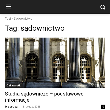
Tagi
Sądownictwo
Tag:
sądownictwo
Ciekawostki
Studia sądownicze – podstawowe
informacje
Mateusz
-
11 lutego, 2018
0