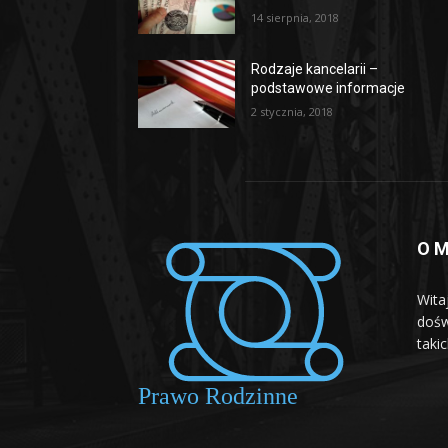
14 sierpnia, 2018
Rodzaje kancelarii –
podstawowe informacje
2 stycznia, 2018
O M
Wita
dośw
taki