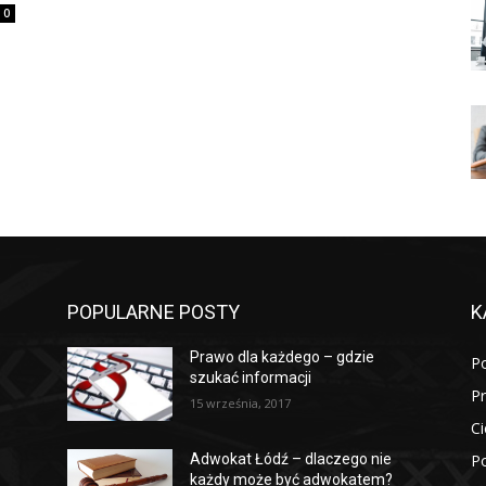
0
POPULARNE POSTY
K
Prawo dla każdego – gdzie
P
szukać informacji
P
15 września, 2017
Ci
Po
Adwokat Łódź – dlaczego nie
każdy może być adwokatem?