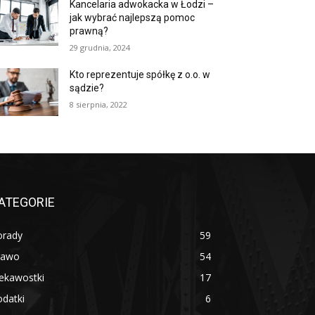
Kancelaria adwokacka w Łodzi –
jak wybrać najlepszą pomoc
prawną?
29 grudnia, 2024
Kto reprezentuje spółkę z o.o. w
sądzie?
8 sierpnia, 2022
ATEGORIE
orady
59
rawo
54
ekawostki
17
datki
6