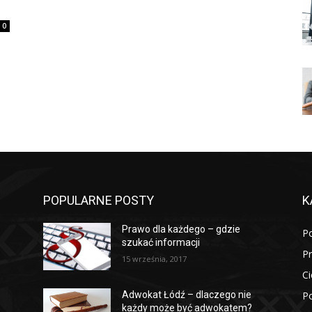
0
POPULARNE POSTY
K
Prawo dla każdego – gdzie
P
szukać informacji
P
15 września, 2017
Ci
Po
Adwokat Łódź – dlaczego nie
każdy może być adwokatem?