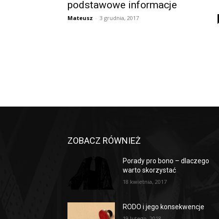
podstawowe informacje
Mateusz
-
3 grudnia, 2017
ZOBACZ RÓWNIEŻ
Porady pro bono – dlaczego
warto skorzystać
18 kwietnia, 2017
RODO i jego konsekwencje
19 lutego, 2018