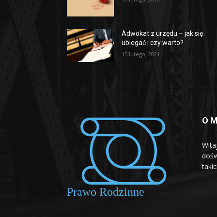
Adwokat z urzędu – jak się
ubiegać i czy warto?
15 lutego, 2021
O M
Wita
dośw
taki