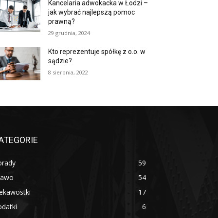
Kancelaria adwokacka w Łodzi –
jak wybrać najlepszą pomoc
prawną?
29 grudnia, 2024
Kto reprezentuje spółkę z o.o. w
sądzie?
8 sierpnia, 2022
ATEGORIE
orady
59
rawo
54
ekawostki
17
datki
6