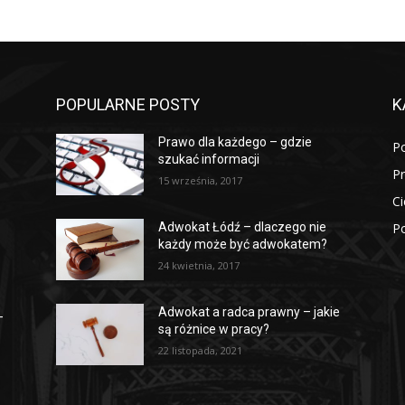
POPULARNE POSTY
K
Prawo dla każdego – gdzie
P
szukać informacji
P
15 września, 2017
Ci
Po
Adwokat Łódź – dlaczego nie
każdy może być adwokatem?
24 kwietnia, 2017
Adwokat a radca prawny – jakie
–
są różnice w pracy?
22 listopada, 2021