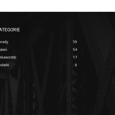
ATEGORIE
orady
59
rawo
54
ekawostki
17
datki
6