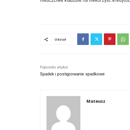
nieuczciwe klauzule na niekorzyść kredytob
Udział
Poprzedni artykuł
Spadek i postępowanie spadkowe
Mateusz