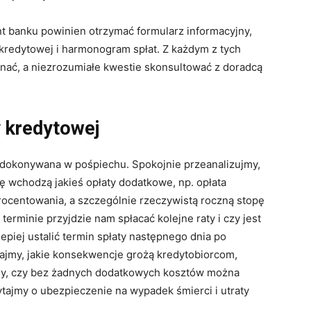
t banku powinien otrzymać formularz informacyjny,
redytowej i harmonogram spłat. Z każdym z tych
ać, a niezrozumiałe kwestie skonsultować z doradcą
 kredytowej
 dokonywana w pośpiechu. Spokojnie przeanalizujmy,
rę wchodzą jakieś opłaty dodatkowe, np. opłata
centowania, a szczególnie rzeczywistą roczną stopę
erminie przyjdzie nam spłacać kolejne raty i czy jest
epiej ustalić termin spłaty następnego dnia po
ajmy, jakie konsekwencje grożą kredytobiorcom,
źmy, czy bez żadnych dodatkowych kosztów można
ytajmy o ubezpieczenie na wypadek śmierci i utraty