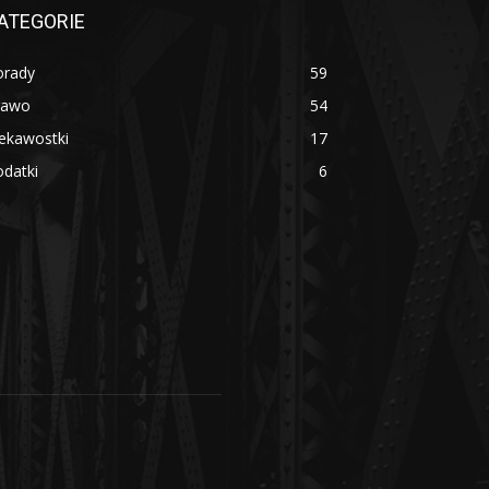
ATEGORIE
orady
59
rawo
54
ekawostki
17
datki
6