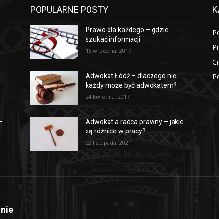
POPULARNE POSTY
K
Prawo dla każdego – gdzie
P
szukać informacji
P
15 września, 2017
Ci
Po
Adwokat Łódź – dlaczego nie
każdy może być adwokatem?
24 kwietnia, 2017
 –
Adwokat a radca prawny – jakie
są różnice w pracy?
22 listopada, 2021
nie