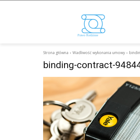
Strona główna
Wadliwość wykonania umowy
bindi
binding-contract-9484