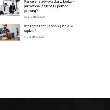
Kancelaria adwokacka w Łodzi –
jak wybrać najlepszą pomoc
prawną?
29 grudnia, 2024
Kto reprezentuje spółkę z o.o. w
sądzie?
8 sierpnia, 2022