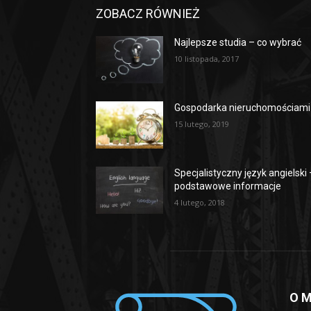
ZOBACZ RÓWNIEŻ
Najlepsze studia – co wybrać
10 listopada, 2017
Gospodarka nieruchomościami
15 lutego, 2019
Specjalistyczny język angielski
podstawowe informacje
4 lutego, 2018
O M