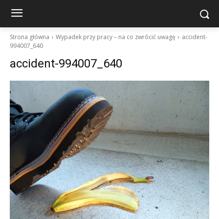
Strona główna
Wypadek przy pracy – na co zwrócić uwagę
accident-
994007_640
accident-994007_640