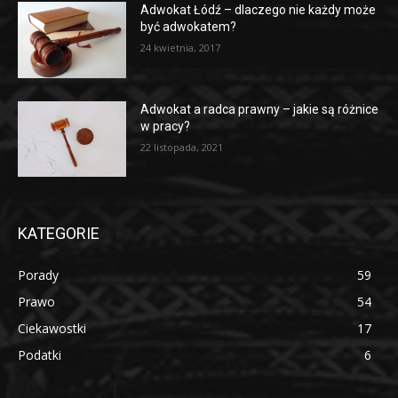
Adwokat Łódź – dlaczego nie każdy może
być adwokatem?
24 kwietnia, 2017
Adwokat a radca prawny – jakie są różnice
w pracy?
22 listopada, 2021
KATEGORIE
Porady
59
Prawo
54
Ciekawostki
17
Podatki
6