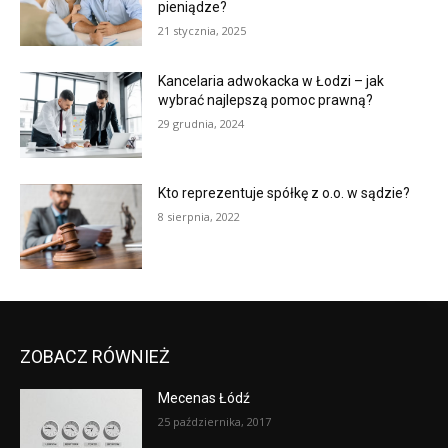
pieniądze?
21 stycznia, 2025
Kancelaria adwokacka w Łodzi – jak
wybrać najlepszą pomoc prawną?
29 grudnia, 2024
Kto reprezentuje spółkę z o.o. w sądzie?
8 sierpnia, 2022
ZOBACZ RÓWNIEŻ
Mecenas Łódź
25 października, 2017