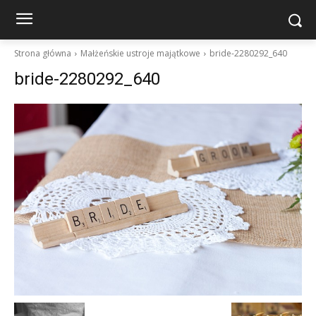
Strona główna
Małżeńskie ustroje majątkowe
bride-2280292_640
bride-2280292_640