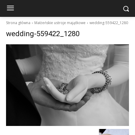
Strona główna
Małżeńskie ustroje majątkowe
wedding-559422_1280
wedding-559422_1280