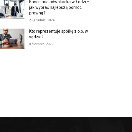
Kancelaria adwokacka w Łodzi –
jak wybrać najlepszą pomoc
prawną?
29 grudnia, 2024
Kto reprezentuje spółkę z o.o. w
sądzie?
8 sierpnia, 2022