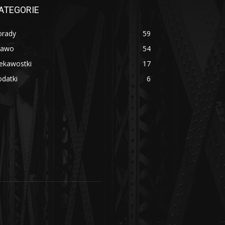
ATEGORIE
orady
59
rawo
54
ekawostki
17
datki
6