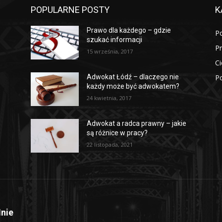
POPULARNE POSTY
K
Prawo dla każdego – gdzie
P
szukać informacji
P
15 września, 2017
Ci
Po
Adwokat Łódź – dlaczego nie
każdy może być adwokatem?
24 kwietnia, 2017
Adwokat a radca prawny – jakie
są różnice w pracy?
22 listopada, 2021
nie